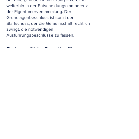
weiterhin in der Entscheidungskompetenz
der Eigentümerversammlung. Der
Grundlagenbeschluss ist somit der
Startschuss, der die Gemeinschaft rechtlich
zwingt, die notwendigen
Ausführungsbeschlüsse zu fassen.
Fachanwaltliche Expertise für
Eigentümer und Verwaltungen
Im WEG-Recht geht es meist um den Erhalt
von Sachwerten und ein funktionierendes
Miteinander. Ich biete Ihnen fundierte
Unterstützung:
Für Eigentümer: Prüfung von Beschlüssen,
Vertretung in Anfechtungsverfahren und
Durchsetzung von Sanierungsansprüchen.
Für Hausverwaltungen: Rechtssichere
Gestaltung von Einladungen und
Beschlüssen, Beratung zur Verwalterhaftung
und Begleitung bei schwierigen
Eigentümerversammlungen.